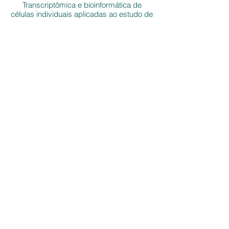
Transcriptômica e bioinformática de
células individuais aplicadas ao estudo de
doenças transmissíveis e não
transmissíveis